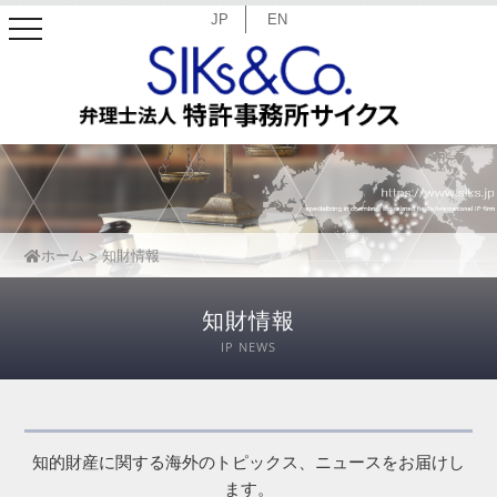
JP
EN
toggle
navigation
ホーム
知財情報
知財情報
IP NEWS
知的財産に関する海外のトピックス、ニュースをお届けし
ます。