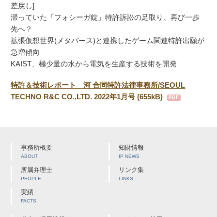
差戻し]
滞っていた「フォシーガ錠」特許訴訟の足取り、再び一歩
先へ？
拡張仮想世界(メタバース)と連携したゲーム関連特許出願が
急増傾向
KAIST、極少量の水から電気を生産する技術を開発
特許＆技術レポート 河 合同特許法律事務所/SEOUL
TECHNO R&C CO.,LTD. 2022年1月号 (655kB)
事務所概要
知財情報
ABOUT
IP NEWS
所属弁理士
リンク集
PEOPLE
LINKS
実績
FACTS