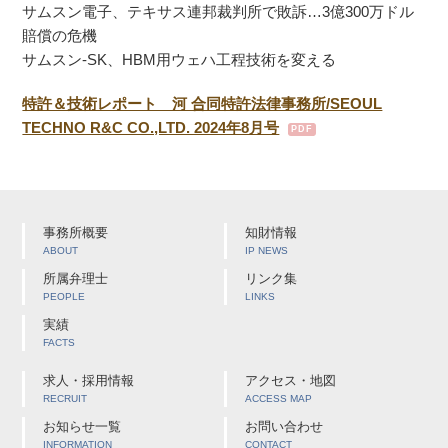
サムスン電子、テキサス連邦裁判所で敗訴…3億300万ドル
賠償の危機
サムスン-SK、HBM用ウェハ工程技術を変える
特許＆技術レポート 河 合同特許法律事務所/SEOUL
TECHNO R&C CO.,LTD. 2024年8月号
事務所概要
知財情報
ABOUT
IP NEWS
所属弁理士
リンク集
PEOPLE
LINKS
実績
FACTS
求人・採用情報
アクセス・地図
RECRUIT
ACCESS MAP
お知らせ一覧
お問い合わせ
INFORMATION
CONTACT