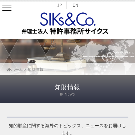
JP
EN
toggle
navigation
ホーム
知財情報
知財情報
IP NEWS
知的財産に関する海外のトピックス、ニュースをお届けし
ます。