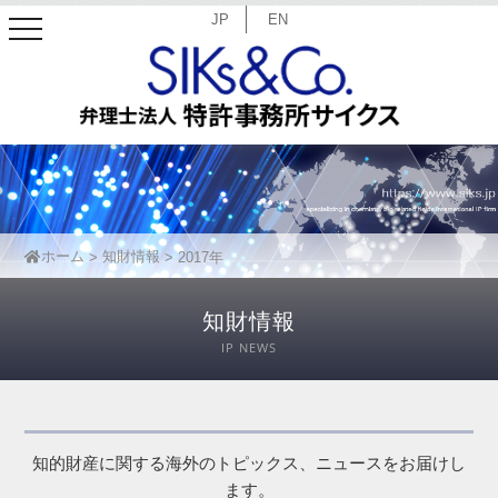
JP
EN
toggle
navigation
ホーム
知財情報
2017年
知財情報
IP NEWS
知的財産に関する海外のトピックス、ニュースをお届けし
ます。