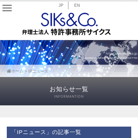
JP
EN
toggle
navigation
ホーム
IPニュース
お知らせ一覧
INFORMANTION
「IPニュース」の記事一覧