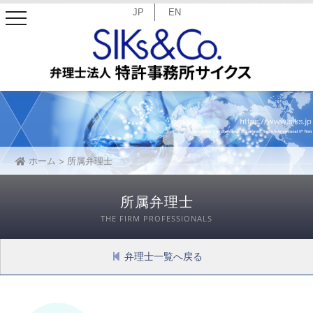
JP
EN
toggle
navigation
ホーム
所属弁理士
所属弁理士
THE FIRM PROFESSIONALS
弁理士一覧へ戻る